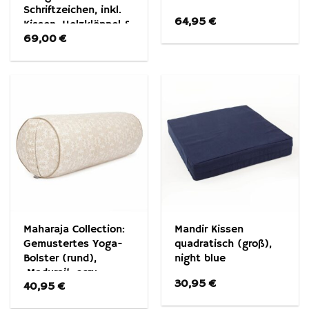
Schriftzeichen, inkl.
64,95
€
Kissen, Holzklöppel &
69,00
€
BW-Beutel
Maharaja Collection:
Mandir Kissen
Gemustertes Yoga-
quadratisch (groß),
Bolster (rund),
night blue
‚Madurai‘, ecru,
30,95
€
40,95
€
Dinkelhülsen