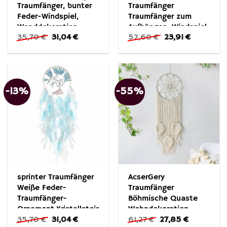
Traumfänger, bunter
Traumfänger
Feder-Windspiel,
Traumfänger zum
Wanddekoration,
Aufhängen, Windspiel,
Ursprünglicher
Aktueller
Ursprünglicher
Aktueller
35,70
€
31,04
€
52,60
€
23,91
€
Anhänger (1 St)
Schlafzimmer-
Preis
Preis
Preis
Preis
Dekoration (1 St)
war:
ist:
war:
ist:
35,70 €
31,04 €.
52,60 €
23,91 €.
-13%
-55%
sprinter Traumfänger
AcserGery
Weiße Feder-
Traumfänger
Traumfänger-
Böhmische Quaste
Ornament,Kristallstein-
Wohndekoration
Ursprünglicher
Aktueller
Ursprünglicher
Aktueller
35,70
€
31,04
€
61,27
€
27,85
€
Baum des