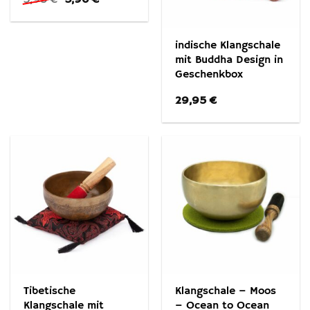
Preis
Preis
war:
ist:
3,95 €
3,90 €.
indische Klangschale
mit Buddha Design in
Geschenkbox
29,95
€
Tibetische
Klangschale – Moos
Klangschale mit
– Ocean to Ocean