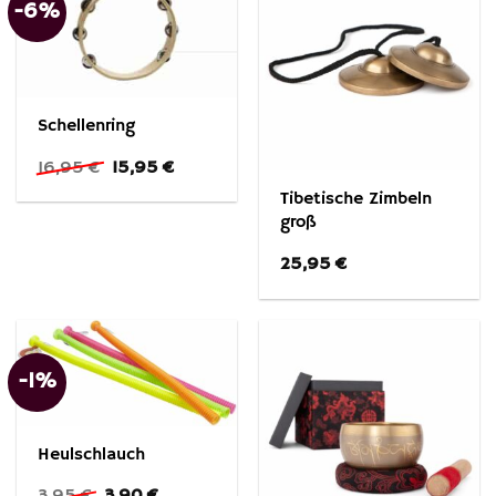
-6%
Schellenring
Ursprünglicher
Aktueller
16,95
€
15,95
€
Preis
Preis
Tibetische Zimbeln
war:
ist:
16,95 €
15,95 €.
groß
25,95
€
-1%
Heulschlauch
Ursprünglicher
Aktueller
3,95
€
3,90
€