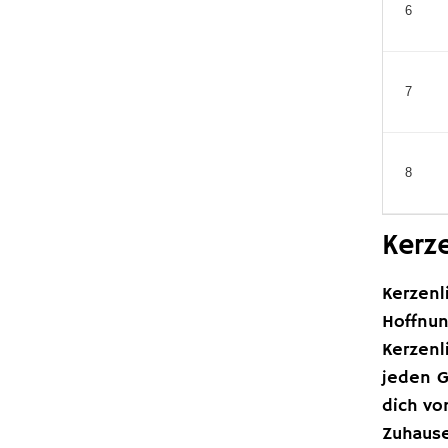
6
7
8
Kerze
Kerzenl
Hoffnun
Kerzenl
jeden G
dich vo
Zuhause