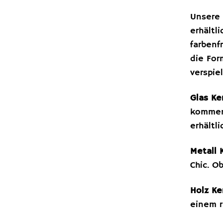
Unsere
erhältl
farbenf
die For
verspie
Glas Ke
kommen.
erhältli
Metall 
Chic. O
Holz Ke
einem r