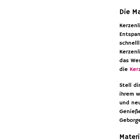
Die Ma
Kerzenl
Entspan
schnell
Kerzenl
das Wes
die
Ker
Stell d
ihrem w
und neu
Genieße
Geborge
Mater