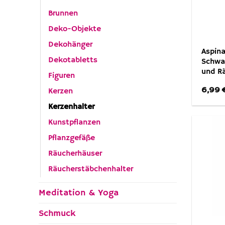
Brunnen
Deko-Objekte
Dekohänger
Aspina
Dekotabletts
Schwar
und R
Figuren
6,99
Kerzen
Kerzenhalter
Kunstpflanzen
Pflanzgefäße
Räucherhäuser
Räucherstäbchenhalter
Meditation & Yoga
Schmuck