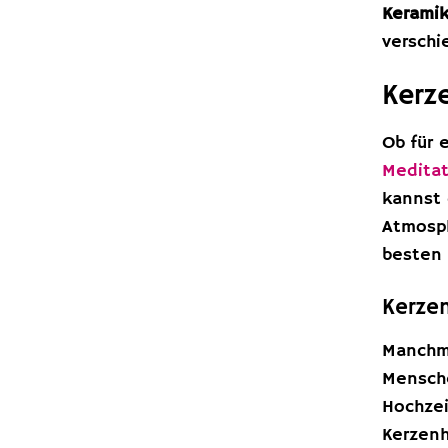
Keramik
verschi
Kerze
Ob für 
Meditat
kannst 
Atmosph
besten 
Kerzen
Manchma
Mensche
Hochzei
Kerzenh