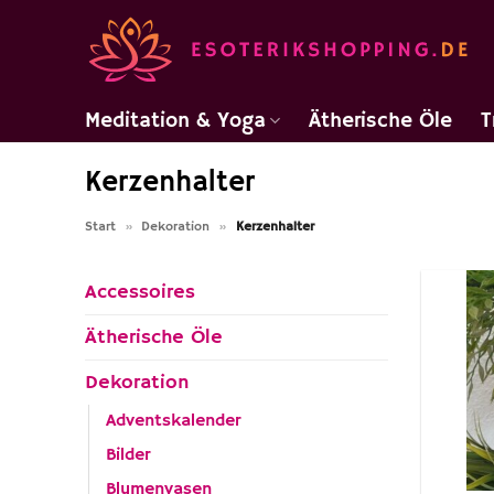
Zum
Inhalt
springen
Meditation & Yoga
Ätherische Öle
T
Kerzenhalter
Start
»
Dekoration
»
Kerzenhalter
Accessoires
Ätherische Öle
Dekoration
Adventskalender
Bilder
Blumenvasen