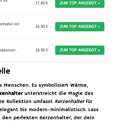
s für
17,99 €
ZUM TOP ANGEBOT »
enhalter mit
16,99 €
ZUM TOP ANGEBOT »
abkerzen ...
16,99 €
ZUM TOP ANGEBOT »
lle
ns Menschen. Es symbolisiert Wärme,
zenhalter
unterstreicht die Magie des
re Kollektion umfasst
Kerzenhalter
für
elegant bis modern-minimalistisch. Lass
e den perfekten Kerzenhalter, der dein