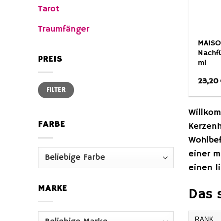
Tarot
Traumfänger
MAISO
Nachfü
PREIS
ml
23,20
Min.
Max.
FILTER
Preis
Preis
Willkom
FARBE
Kerzenh
Wohlbef
einer m
einen l
MARKE
Das 
RANK