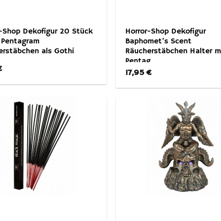
-Shop Dekofigur 20 Stück
Horror-Shop Dekofigur
 Pentagram
Baphomet’s Scent
erstäbchen als Gothi
Räucherstäbchen Halter m
Pentag
€
17,95
€