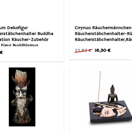
brum Dekofigur
Crrynuo Räuchermännchen
erstäbchenhalter Buddha
Räucherstäbchenhalter-Rü
ation Räucher-Zubehör
Räucherstäbchenhalter,R
 Figur Buddhismus
Ursprünglicher
Aktueller
22,82
€
16,30
€
tion Lotus Tibetisch Gold
€
Preis
Preis
chen Feng Shui
war:
ist:
22,82 €
16,30 €.