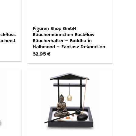
Figuren Shop GmbH
ckfluss
Räuchermännchen Backflow
äucherstäbchen
Räucherhalter – Buddha in
Halbmond – Fantasy Dekoration
32,95
€