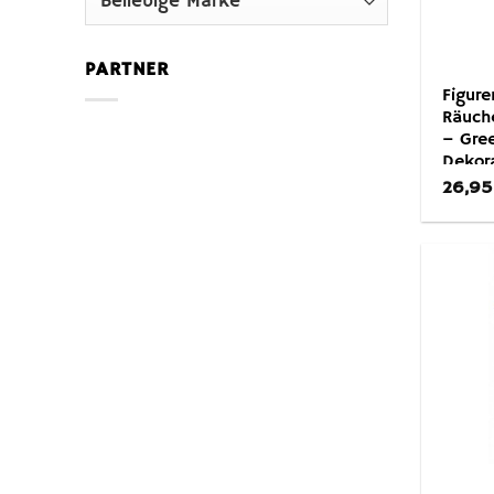
PARTNER
Figur
Räuch
– Gre
Dekor
26,9