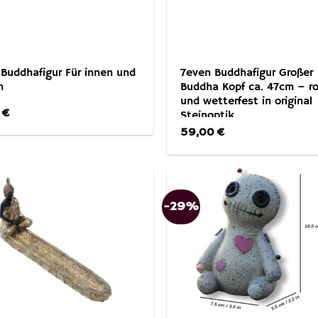
Buddhafigur Für innen und
7even Buddhafigur Großer
n
Buddha Kopf ca. 47cm – r
und wetterfest in original
0
€
Steinoptik
59,00
€
-29%