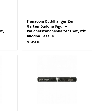
Flanacom Buddhafigur Zen
Garten Buddha Figur –
et,
Räucherstäbchenhalter (Set, mit
Buddha Statue,
arke,
Räucherstäbchenhalter, 3
9,99
€
Räucherstäbchen, Gong),
Naturholz Esotherik Set