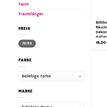
Tarot
Traumfänger
Brilli
Räuch
PREIS
Dekor
Halter
Min.
Max.
Medita
18,00
FILTER
Preis
Preis
Schiff
FARBE
MARKE