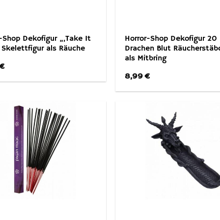
-Shop Dekofigur „,Take It
Horror-Shop Dekofigur 20
 Skelettfigur als Räuche
Drachen Blut Räucherstäb
als Mitbring
€
8,99
€