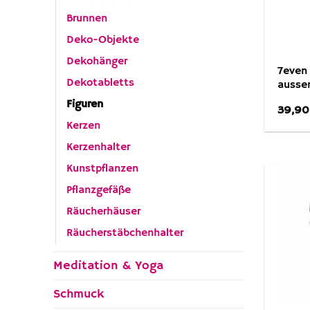
Brunnen
Deko-Objekte
Dekohänger
7even 
Dekotabletts
ausse
Figuren
39,9
Kerzen
Kerzenhalter
Kunstpflanzen
Pflanzgefäße
Räucherhäuser
Räucherstäbchenhalter
Meditation & Yoga
Schmuck