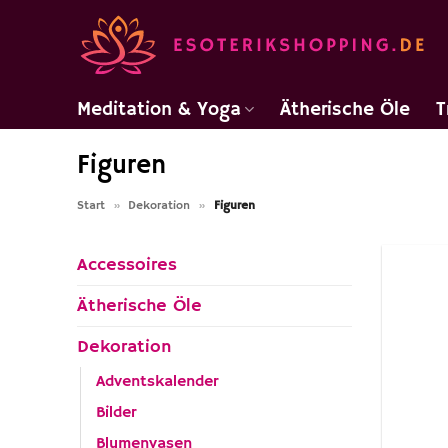
Zum
Inhalt
springen
Meditation & Yoga
Ätherische Öle
T
Figuren
Start
»
Dekoration
»
Figuren
Accessoires
Ätherische Öle
Dekoration
Adventskalender
Bilder
Blumenvasen