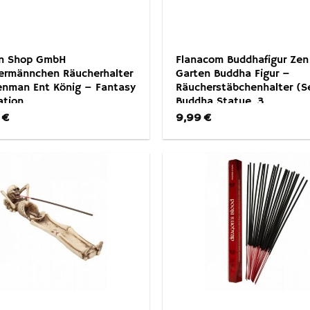
en Shop GmbH
Flanacom Buddhafigur Zen
ermännchen Räucherhalter
Garten Buddha Figur –
enman Ent König – Fantasy
Räucherstäbchenhalter (S
ation
Buddha Statue, 3
Räucherstäbchen, Sand, H
5
€
9,99
€
Glückssteine), Naturholz
Esotherik Set