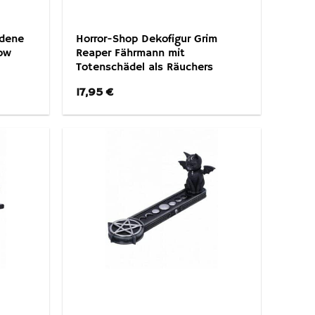
ldene
Horror-Shop Dekofigur Grim
low
Reaper Fährmann mit
Totenschädel als Räuchers
17,95
€