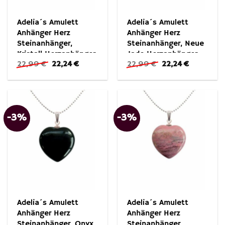
Adelia´s Amulett
Adelia´s Amulett
Anhänger Herz
Anhänger Herz
Steinanhänger,
Steinanhänger, Neue
Kristall Herzanhänger
Jade Herzanhänger –
Ursprünglicher
Aktueller
Ursprünglicher
Aktueller
22,99
€
22,24
€
22,99
€
22,24
€
– Symbol der
Kontrolle über das
Preis
Preis
Preis
Preis
Vollkommenheit
Leben
war:
ist:
war:
ist:
22,99 €
22,24 €.
22,99 €
22,24 €.
-3%
-3%
Adelia´s Amulett
Adelia´s Amulett
Anhänger Herz
Anhänger Herz
Steinanhänger, Onyx
Steinanhänger,