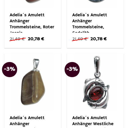
Adelia´s Amulett
Adelia´s Amulett
Anhänger
Anhänger
Trommelsteine, Roter
Trommelsteine,
Jaspis
Sodalith
Ursprünglicher
Aktueller
Ursprünglicher
Aktueller
21,49
€
20,78
€
21,49
€
20,78
€
Trommelsteinanhänger
Trommelsteinanhänger
Preis
Preis
Preis
Preis
war:
ist:
war:
ist:
21,49 €
20,78 €.
21,49 €
20,78 €.
-3%
-3%
Adelia´s Amulett
Adelia´s Amulett
Anhänger
Anhänger Westliche