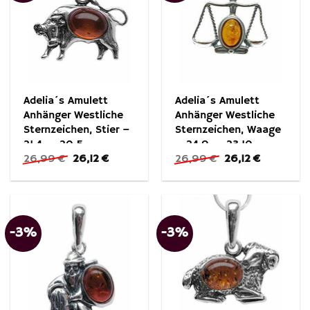
Adelia´s Amulett
Adelia´s Amulett
Anhänger Westliche
Anhänger Westliche
Sternzeichen, Stier –
Sternzeichen, Waage
21.4. – 20.5.
– 24.9. – 23.10.
Ursprünglicher
Aktueller
Ursprünglicher
Aktueller
26,99
€
26,12
€
26,99
€
26,12
€
Preis
Preis
Preis
Preis
war:
ist:
war:
ist:
26,99 €
26,12 €.
26,99 €
26,12 €.
-3%
-3%