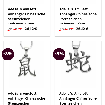
Adelia´s Amulett
Adelia´s Amulett
Anhänger Chinesische
Anhänger Chinesische
Sternzeichen
Sternzeichen
Talisman, Hund –
Talisman, Pferd –
Ursprünglicher
Aktueller
Ursprünglicher
Aktueller
26,99
€
26,12
€
26,99
€
26,12
€
Bezeichnung: Gou,
Bezeichnung: Mu,
Preis
Preis
Preis
Preis
Prinzip: Yang,
Prinzip: Yang,
war:
ist:
war:
ist:
Element: Metall
Element: Feuer
26,99 €
26,12 €.
26,99 €
26,12 €.
-3%
-3%
Adelia´s Amulett
Adelia´s Amulett
Anhänger Chinesische
Anhänger Chinesische
Sternzeichen
Sternzeichen