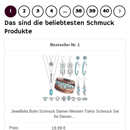
39,99 €
38,73 €.
39,99 €
38,73 €.
1
2
3
4
…
38
39
40
Das sind die beliebtesten Schmuck
Produkte
1
JeweBella Boho Schmuck Damen Western Türkis Schmuck Set
für Damen ...
19,99 €