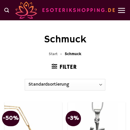
Zum
Inhalt
springen
Schmuck
Start
»
Schmuck
FILTER
-50%
-3%