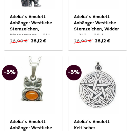
Adelia´s Amulett
Adelia´s Amulett
Anhänger Westliche
Anhänger Westliche
Sternzeichen,
Sternzeichen, Widder
Wassermann – 21.1. –
– 21.3. – 20.4.
Ursprünglicher
Aktueller
Ursprünglicher
Aktueller
26,99
€
26,12
€
26,99
€
26,12
€
19.2.
Preis
Preis
Preis
Preis
war:
ist:
war:
ist:
26,99 €
26,12 €.
26,99 €
26,12 €.
-3%
-3%
Adelia´s Amulett
Adelia´s Amulett
Anhänger Westliche
Keltischer