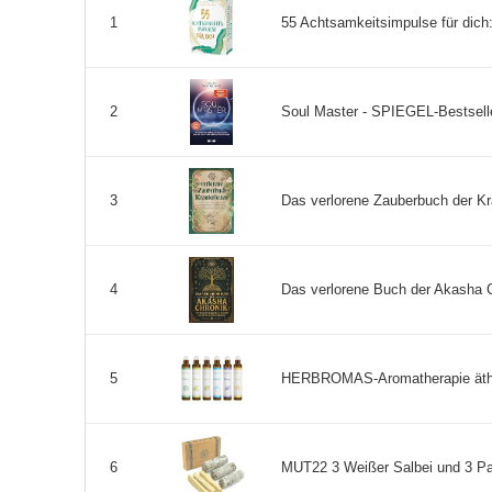
55 Achtsamkeitsimpulse für dich
1
Soul Master - SPIEGEL-Bestseller
2
Das verlorene Zauberbuch der Krä
3
Das verlorene Buch der Akasha C
4
HERBROMAS-Aromatherapie ätheris
5
MUT22 3 Weißer Salbei und 3 Pa
6