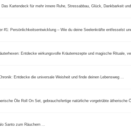
: Das Kartendeck für mehr innere Ruhe, Stressabbau, Glück, Dankbarkeit und 
 #1: Persönlichkeitsentwicklung – Wie du deine Seelenkräfte entfesselst und
uterhexen: Entdecke wirkungsvolle Kräuterrezepte und magische Rituale, ver
hronik: Entdecke die universale Weisheit und finde deinen Lebensweg ...
che Öle Roll On Set, gebrauchsfertige natürliche vorgetrübte ätherische Ö
lo Santo zum Räuchern ...