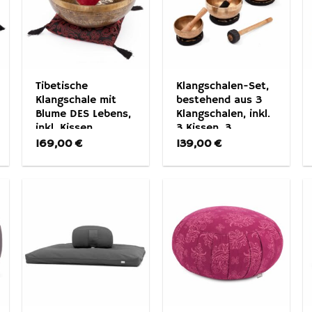
Tibetische
Klangschalen-Set,
Klangschale mit
bestehend aus 3
Blume DES Lebens,
Klangschalen, inkl.
inkl. Kissen,
3 Kissen, 3
Holzklöppel, Filz-
Holzklöppel & 1
169,00
€
139,00
€
Klöppel & BW-
Filzklöppel
Beutel