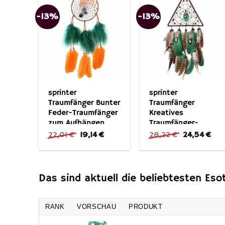
-13%
-13%
sprinter
sprinter
Traumfänger Bunter
Traumfänger
Feder-Traumfänger
Kreatives
zum Aufhängen,
Traumfänger-
Dekoration für
Windspiel zum
Ursprünglicher
Aktueller
Ursprünglic
Akt
22,01
€
19,14
€
28,22
€
24,54
€
Preis
Preis
Preis
Prei
Zuhause (1 St)
Aufhängen (1 St)
war:
ist:
war:
ist:
22,01 €
19,14 €.
28,22 €
24,
Das sind aktuell die beliebtesten Eso
RANK
VORSCHAU
PRODUKT