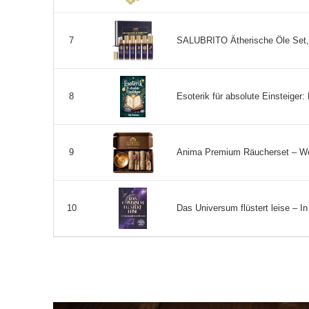
SALUBRITO Ätherische Öle Set, 
7
Esoterik für absolute Einsteiger:
8
Anima Premium Räucherset – Weiß
9
Das Universum flüstert leise – In
10