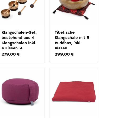
Klangschalen-Set,
Tibetische
bestehend aus 4
Klangschale mit 5
Klangschalen inkl.
Buddhas, inkl.
4 Kissen, 4
Kissen,
Holzklöppeln & 2
Holzklöppel, Filz-
279,00
€
299,00
€
Filzklöppel
Klöppel & BW-
Beutel