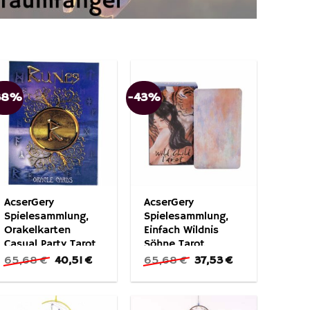
38%
-43%
AcserGery
AcserGery
Spielesammlung,
Spielesammlung,
Orakelkarten
Einfach Wildnis
Casual Party Tarot
Söhne Tarot
Brettspiel
Ursprünglicher
Aktueller
Ursprünglicher
Aktueller
65,68
€
40,51
€
65,68
€
37,53
€
Preis
Preis
Preis
Preis
war:
ist:
war:
ist:
65,68 €
40,51 €.
65,68 €
37,53 €.