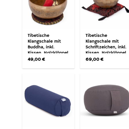
Tibetische
Tibetische
Klangschale mit
Klangschale mit
Buddha, inkl.
Schriftzeichen, inkl.
Kissen, Holzklöppel
Kissen, Holzklöppel
& BW-Beutel
49,00
€
69,00
€