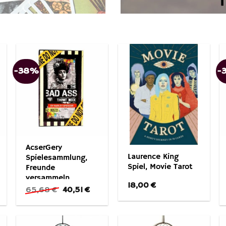
-38%
-
AcserGery
Laurence King
Spielesammlung,
Spiel, Movie Tarot
Freunde
versammeln
18,00
€
Unterhaltung
cher
ueller
Ursprünglicher
Aktueller
65,68
€
40,51
€
is
Preis
Preis
Tarot-Brettspiel
war:
ist:
16 €.
65,68 €
40,51 €.