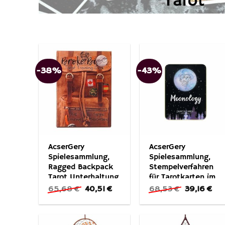
-38%
-43%
AcserGery
AcserGery
Spielesammlung,
Spielesammlung,
Ragged Backpack
Stempelverfahren
Tarot Unterhaltung
für Tarotkarten im
Brettspiel
Eisenkasten
Ursprünglicher
Aktueller
Ursprüngli
Akt
65,68
€
40,51
€
68,53
€
39,16
€
Preis
Preis
Preis
Pre
war:
ist:
war:
ist:
65,68 €
40,51 €.
68,53 €
39,