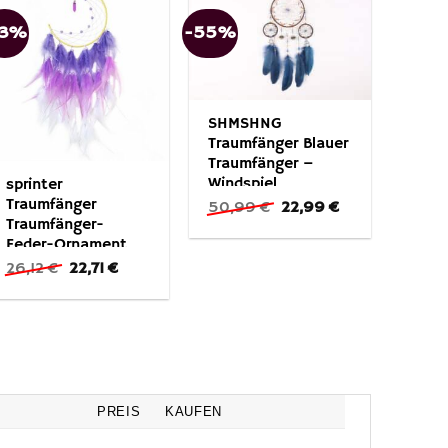
13%
-55%
SHMSHNG
Traumfänger Blauer
Traumfänger –
Windspiel
sprinter
Wandbehang
Traumfänger
Ursprünglicher
Aktueller
50,99
€
22,99
€
Preis
Preis
Ornament
Traumfänger-
war:
ist:
Feder-Ornament,
50,99 €
22,99 €.
Farbverlauf-
Ursprünglicher
Aktueller
26,12
€
22,71
€
Preis
Preis
Anhänger,
war:
ist:
Raumdekoration (1
26,12 €
22,71 €.
St)
PREIS
KAUFEN