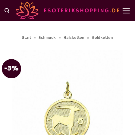
Zum
Inhalt
springen
Start
»
Schmuck
»
Halsketten
»
Goldketten
-3%