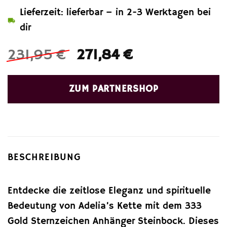
Lieferzeit: lieferbar – in 2-3 Werktagen bei
dir
Ursprünglicher
Aktueller
231,95
€
271,84
€
Preis
Preis
war:
ist:
ZUM PARTNERSHOP
231,95 €
271,84 €.
BESCHREIBUNG
Entdecke die zeitlose Eleganz und spirituelle
Bedeutung von Adelia’s Kette mit dem 333
Gold Sternzeichen Anhänger Steinbock. Dieses