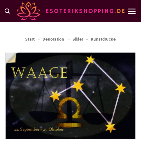
Zum
Inhalt
springen
Start
»
Dekoration
»
Bilder
»
Kunstdrucke