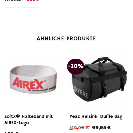
ÄHNLICHE PRODUKTE
-20%
softX® Halteband mit
Yeaz Helsinki Duffle Bag
AIREX-Logo
Ursprünglicher
Aktueller
149,90
€
99,95
€
Preis
Preis