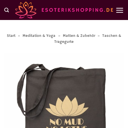
Zum
Inhalt
springen
Start
»
Meditation & Yoga
»
Matten & Zubehör
»
Taschen &
Tragegurte