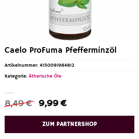
Caelo ProFuma Pfefferminzöl
Artikelnummer:
4150091984812
Kategorie:
Ätherische Öle
Ursprünglicher
Aktueller
8,49
€
9,99
€
Preis
Preis
war:
ist:
ZUM PARTNERSHOP
8,49 €
9,99 €.