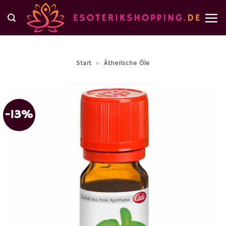
Zum
Inhalt
springen
Start
»
Ätherische Öle
-13%