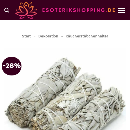
Zum
Inhalt
springen
Start
»
Dekoration
»
Räucherstäbchenhalter
-28%