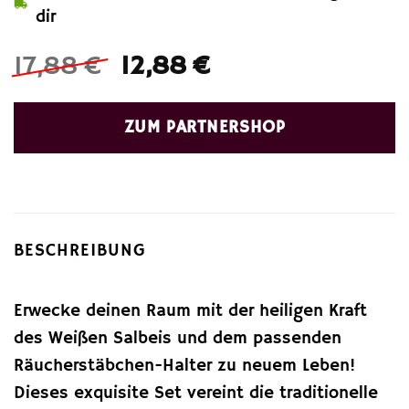
dir
Ursprünglicher
Aktueller
17,88
€
12,88
€
Preis
Preis
war:
ist:
ZUM PARTNERSHOP
17,88 €
12,88 €.
BESCHREIBUNG
Erwecke deinen Raum mit der heiligen Kraft
des Weißen Salbeis und dem passenden
Räucherstäbchen-Halter zu neuem Leben!
Dieses exquisite Set vereint die traditionelle