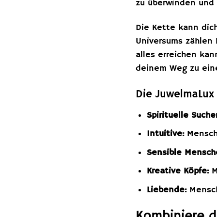
zu überwinden und d
Die Kette kann dich
Universums zählen 
alles erreichen kan
deinem Weg zu eine
Die JuwelmaLux S
Spirituelle Sucher
Intuitive:
Mensche
Sensible Mensch
Kreative Köpfe:
M
Liebende:
Mensch
Kombiniere d