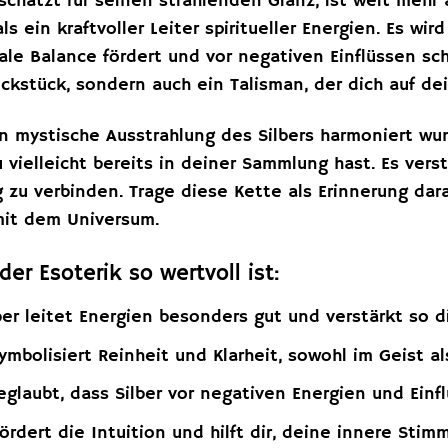
eschätzt für seinen strahlenden Glanz, ist weit mehr 
 als ein kraftvoller Leiter spiritueller Energien. Es w
ale Balance fördert und vor negativen Einflüssen sch
ckstück, sondern auch ein Talisman, der dich auf de
on mystische Ausstrahlung des Silbers harmoniert w
u vielleicht bereits in deiner Sammlung hast. Es verstä
 zu verbinden. Trage diese Kette als Erinnerung dara
mit dem Universum.
der Esoterik so wertvoll ist:
ber leitet Energien besonders gut und verstärkt so di
ymbolisiert Reinheit und Klarheit, sowohl im Geist al
eglaubt, dass Silber vor negativen Energien und Einf
fördert die Intuition und hilft dir, deine innere Sti