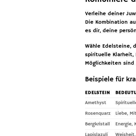
Verleihe deiner Ju
Die Kombination au
es dir, deine pers
Wähle Edelsteine, 
spirituelle Klarhei
Möglichkeiten sind 
Beispiele für kr
EDELSTEIN
BEDEUT
Amethyst
Spirituell
Rosenquarz
Liebe, Mi
Bergkristall
Energie, 
Lapislazuli
Weisheit,