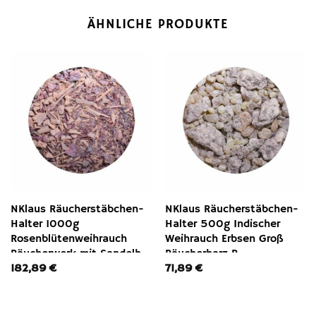
ÄHNLICHE PRODUKTE
NKlaus Räucherstäbchen-
NKlaus Räucherstäbchen-
Halter 1000g
Halter 500g Indischer
Rosenblütenweihrauch
Weihrauch Erbsen Groß
Räucherwerk mit Sandelh,
Räucherharz R,
182,89
€
71,89
€
Räucherwerk
Räucherwerk