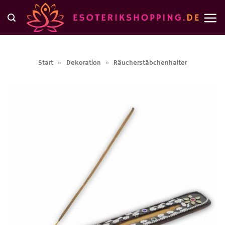
Zum
Inhalt
springen
Start
»
Dekoration
»
Räucherstäbchenhalter