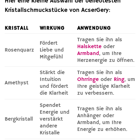
Hier eine kleine Auswahl der beliebtesten
Kristallschmuckstücke von AcserGery:
KRISTALL
WIRKUNG
ANWENDUNG
Tragen Sie ihn als
Fördert
Halskette
oder
Rosenquarz
Liebe und
Armband
, um Ihre
Mitgefühl
Herzenergie zu öffnen.
Stärkt die
Tragen Sie ihn als
Intuition
Ohrringe
oder
Ring
, um
Amethyst
und fördert
Ihre geistige Klarheit
die Klarheit
zu verbessern.
Spendet
Tragen Sie ihn als
Energie und
Anhänger oder
Bergkristall
verstärkt
Armband, um Ihre
andere
Energie zu erhöhen.
Kristalle