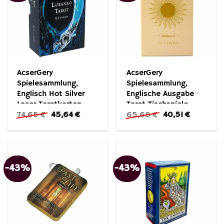
AcserGery
AcserGery
Spielesammlung,
Spielesammlung,
Englisch Hot Silver
Englische Ausgabe
Laser Tarotkarten
Tarot Tischspiele
Ursprünglicher
Aktueller
Ursprünglicher
Aktueller
74,65
€
45,64
€
65,68
€
40,51
€
Unterhaltungskarten
Preis
Preis
Preis
Preis
war:
ist:
war:
ist:
74,65 €
45,64 €.
65,68 €
40,51 €.
-43%
-43%