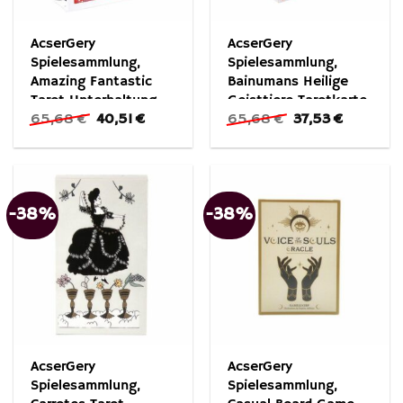
AcserGery
AcserGery
Spielesammlung,
Spielesammlung,
Amazing Fantastic
Bainumans Heilige
Tarot Unterhaltung
Geisttiere Tarotkarte
Ursprünglicher
Aktueller
Ursprünglicher
Aktueller
65,68
€
40,51
€
65,68
€
37,53
€
Brettspiel
Preis
Preis
Preis
Preis
war:
ist:
war:
ist:
65,68 €
40,51 €.
65,68 €
37,53 €.
-38%
-38%
AcserGery
AcserGery
Spielesammlung,
Spielesammlung,