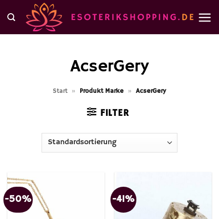
Zum
Inhalt
springen
AcserGery
Start
»
Produkt Marke
»
AcserGery
FILTER
-50%
-41%