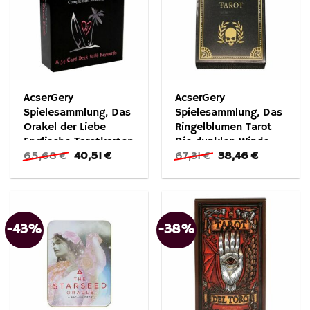
AcserGery
AcserGery
Spielesammlung, Das
Spielesammlung, Das
Orakel der Liebe
Ringelblumen Tarot
Englische Tarotkarten
Die dunklen Winde
Ursprünglicher
Aktueller
Ursprünglicher
Aktueller
65,68
€
40,51
€
67,31
€
38,46
€
Caro Tarot
Preis
Preis
Preis
Preis
war:
ist:
war:
ist:
65,68 €
40,51 €.
67,31 €
38,46 €.
-43%
-38%