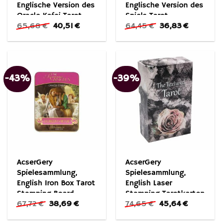
Englische Version des
Englische Version des
Oracle Kafei Tarot
Spiels Tarot
Ursprünglicher
Aktueller
Ursprünglicher
Aktueller
65,68
€
40,51
€
64,45
€
36,83
€
Brettspiels
Entertainment Board
Preis
Preis
Preis
Preis
Game
war:
ist:
war:
ist:
65,68 €
40,51 €.
64,45 €
36,83 €.
-43%
-39%
AcserGery
AcserGery
Spielesammlung,
Spielesammlung,
English Iron Box Tarot
English Laser
Stamping Board
Stamping Tarotkarten
Ursprünglicher
Aktueller
Ursprünglicher
Aktueller
67,72
€
38,69
€
74,65
€
45,64
€
Spielkarten
Preis
Preis
Preis
Preis
war:
ist:
war:
ist: