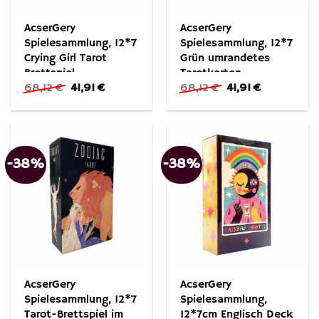
AcserGery
AcserGery
Spielesammlung, 12*7
Spielesammlung, 12*7
Crying Girl Tarot
Grün umrandetes
Brettspiel
Tarotkarten-
Ursprünglicher
Aktueller
Ursprünglicher
Aktueller
68,12
€
41,91
€
68,12
€
41,91
€
Unterhaltungs-
Preis
Preis
Preis
Preis
Brettspiel
war:
ist:
war:
ist:
68,12 €
41,91 €.
68,12 €
41,91 €.
-38%
-38%
AcserGery
AcserGery
Spielesammlung, 12*7
Spielesammlung,
Tarot-Brettspiel im
12*7cm Englisch Deck