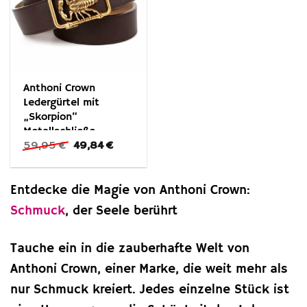
Anthoni Crown
Ledergürtel mit
„Skorpion“
Metallschließe
Ursprünglicher
Aktueller
59,95
€
49,84
€
Preis
Preis
war:
ist:
59,95 €
49,84 €.
Entdecke die Magie von Anthoni Crown:
Schmuck
, der Seele berührt
Tauche ein in die zauberhafte Welt von
Anthoni Crown, einer Marke, die weit mehr als
nur Schmuck kreiert. Jedes einzelne Stück ist