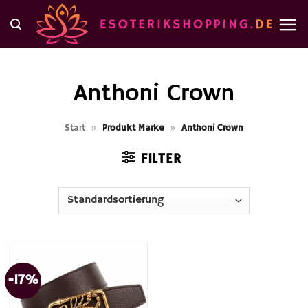
Zum
Inhalt
springen
Anthoni Crown
Start
»
Produkt Marke
»
Anthoni Crown
FILTER
-17%