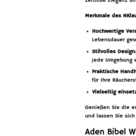
zeitlose Eleganz un
Merkmale des NKlau
Hochwertige Vera
Lebensdauer gew
Stilvolles Design
jede Umgebung e
Praktische Hand
für Ihre Räucher
Vielseitig einset
Genießen Sie die e
und lassen Sie sic
Aden Bibel W