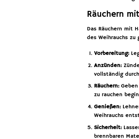
Räuchern mit
Das Räuchern mit H
des Weihrauchs zu g
Vorbereitung:
Leg
Anzünden:
Zünden
vollständig durc
Räuchern:
Geben S
zu rauchen begin
Genießen:
Lehnen
Weihrauchs ents
Sicherheit:
Lassen
brennbaren Mater