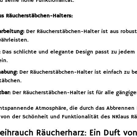
d seine hohe Funktionalität.
s Räucherstäbchen-Halters:
rbeitung:
Der Räucherstäbchen-Halter ist aus robuste
ährleisten.
:
Das schlichte und elegante Design passt zu jedem E
in.
habung:
Der Räucherstäbchen-Halter ist einfach zu b
stäbchen.
zbar:
Der Räucherstäbchen-Halter ist für alle gängi
ntspannende Atmosphäre, die durch das Abbrennen Ih
h von der Schönheit und Funktionalität des NKlaus R
eihrauch Räucherharz: Ein Duft von