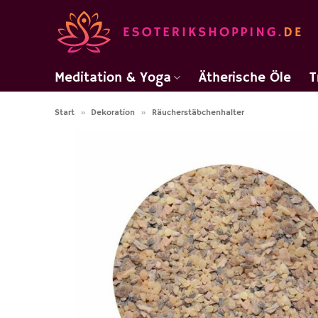
Zum
Inhalt
springen
Meditation & Yoga
Ätherische Öle
T
Start
»
Dekoration
»
Räucherstäbchenhalter