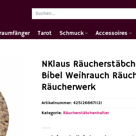
Suchen
nach:
raumfänger
Tarot
Schmuck
Accessoires
NKlaus Räucherstäbc
Bibel Weihrauch Räuch
Räucherwerk
Artikelnummer:
4251266671121
Kategorie:
Räucherstäbchenhalter