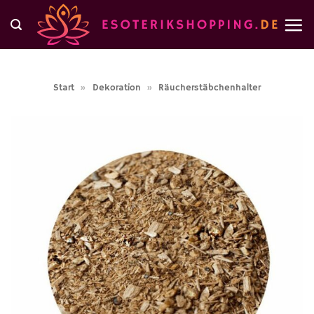
Zum
Inhalt
springen
Start
»
Dekoration
»
Räucherstäbchenhalter