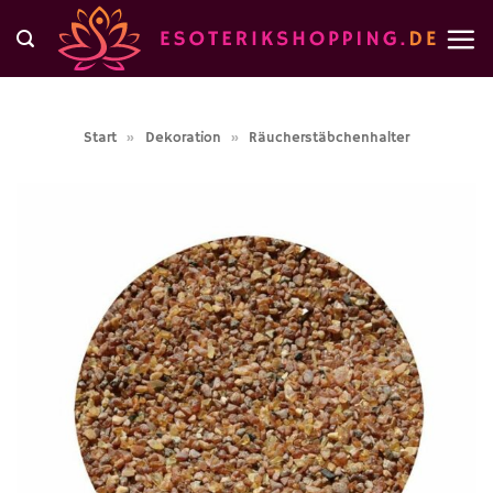
Zum
Inhalt
springen
Start
»
Dekoration
»
Räucherstäbchenhalter