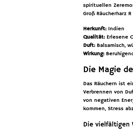
spirituellen Zerem
Groß Räucherharz R 
Herkunft:
Indien
Qualität:
Erlesene Q
Duft:
Balsamisch, wür
Wirkung:
Beruhigend
Die Magie de
Das Räuchern ist ein
Verbrennen von Duft
von negativen Ener
kommen, Stress abz
Die vielfältige