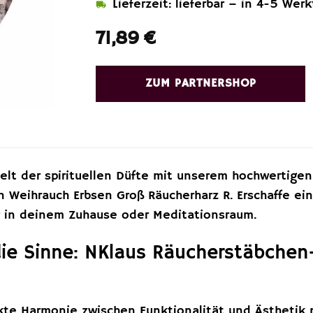
Lieferzeit: lieferbar – in 4-5 Wer
71,89
€
ZUM PARTNERSHOP
Welt der spirituellen Düfte mit unserem hochwertige
n Weihrauch Erbsen Groß Räucherharz R. Erschaffe ei
 in deinem Zuhause oder Meditationsraum.
 die Sinne: NKlaus Räucherstäbchen
kte Harmonie zwischen Funktionalität und Ästhetik 