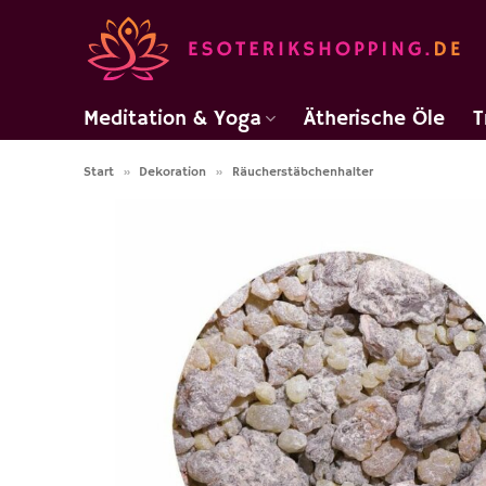
Zum
Inhalt
springen
Meditation & Yoga
Ätherische Öle
T
Start
»
Dekoration
»
Räucherstäbchenhalter