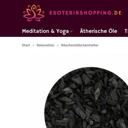
Zum
Inhalt
springen
Meditation & Yoga
Ätherische Öle
T
Start
»
Dekoration
»
Räucherstäbchenhalter