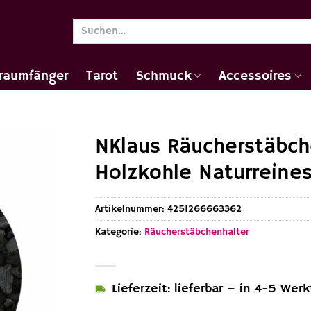
Suchen
nach:
raumfänger
Tarot
Schmuck
Accessoires
NKlaus Räucherstäbch
Holzkohle Naturreine
Artikelnummer:
4251266663362
Kategorie:
Räucherstäbchenhalter
Lieferzeit: lieferbar – in 4-5 Wer