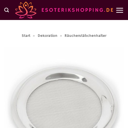
Zum
Inhalt
springen
Start
»
Dekoration
»
Räucherstäbchenhalter