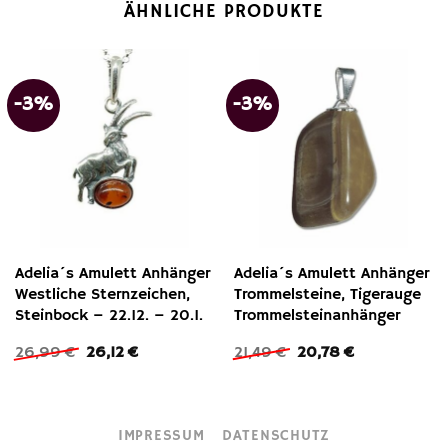
ÄHNLICHE PRODUKTE
-3%
-3%
Adelia´s Amulett Anhänger
Adelia´s Amulett Anhänger
Westliche Sternzeichen,
Trommelsteine, Tigerauge
Steinbock – 22.12. – 20.1.
Trommelsteinanhänger
Ursprünglicher
Aktueller
Ursprünglicher
Aktueller
26,99
€
26,12
€
21,49
€
20,78
€
Preis
Preis
Preis
Preis
war:
ist:
war:
ist:
26,99 €
26,12 €.
21,49 €
20,78 €.
IMPRESSUM
DATENSCHUTZ