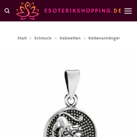
Zum
Inhalt
springen
Start
»
Schmuck
»
Halsketten
»
Kettenanhänger