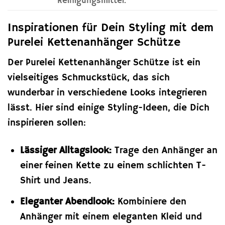
Reinigungsmittel.
Inspirationen für Dein Styling mit dem
Purelei Kettenanhänger Schütze
Der Purelei Kettenanhänger Schütze ist ein
vielseitiges Schmuckstück, das sich
wunderbar in verschiedene Looks integrieren
lässt. Hier sind einige Styling-Ideen, die Dich
inspirieren sollen:
Lässiger Alltagslook:
Trage den Anhänger an
einer feinen Kette zu einem schlichten T-
Shirt und Jeans.
Eleganter Abendlook:
Kombiniere den
Anhänger mit einem eleganten Kleid und