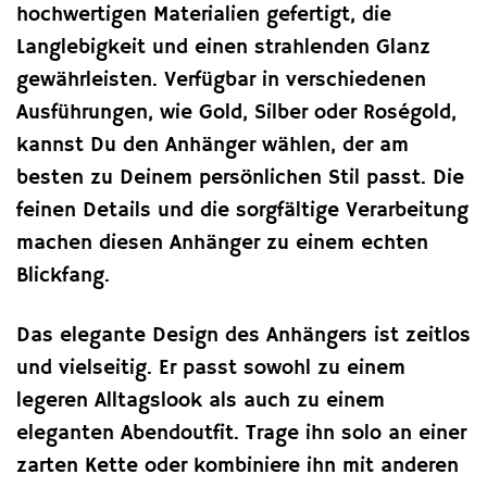
hochwertigen Materialien gefertigt, die
Langlebigkeit und einen strahlenden Glanz
gewährleisten. Verfügbar in verschiedenen
Ausführungen, wie Gold, Silber oder Roségold,
kannst Du den Anhänger wählen, der am
besten zu Deinem persönlichen Stil passt. Die
feinen Details und die sorgfältige Verarbeitung
machen diesen Anhänger zu einem echten
Blickfang.
Das elegante Design des Anhängers ist zeitlos
und vielseitig. Er passt sowohl zu einem
legeren Alltagslook als auch zu einem
eleganten Abendoutfit. Trage ihn solo an einer
zarten Kette oder kombiniere ihn mit anderen