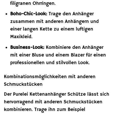
filigranen Ohrringen.
Boho-Chic-Look:
Trage den Anhänger
zusammen mit anderen Anhängern und
einer langen Kette zu einem luftigen
Maxikleid.
Business-Look:
Kombiniere den Anhänger
mit einer Bluse und einem Blazer für einen
professionellen und stilvollen Look.
Kombinationsmöglichkeiten mit anderen
Schmuckstücken
Der Purelei Kettenanhänger Schütze lässt sich
hervorragend mit anderen Schmuckstücken
kombinieren. Trage ihn zum Beispiel