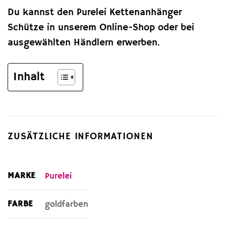
Du kannst den Purelei Kettenanhänger
Schütze in unserem Online-Shop oder bei
ausgewählten Händlern erwerben.
Inhalt
ZUSÄTZLICHE INFORMATIONEN
MARKE
Purelei
FARBE
goldfarben