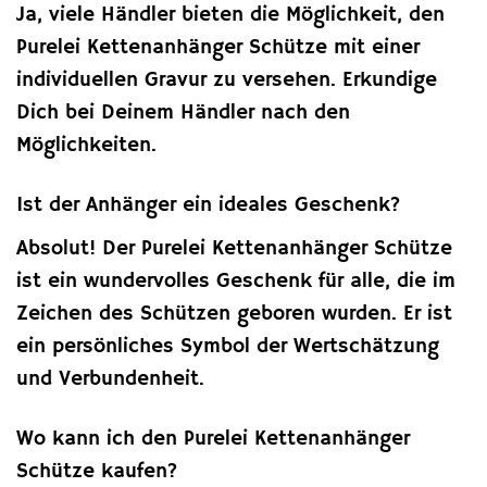
Ja, viele Händler bieten die Möglichkeit, den
Purelei Kettenanhänger Schütze mit einer
individuellen Gravur zu versehen. Erkundige
Dich bei Deinem Händler nach den
Möglichkeiten.
Ist der Anhänger ein ideales Geschenk?
Absolut! Der Purelei Kettenanhänger Schütze
ist ein wundervolles Geschenk für alle, die im
Zeichen des Schützen geboren wurden. Er ist
ein persönliches Symbol der Wertschätzung
und Verbundenheit.
Wo kann ich den Purelei Kettenanhänger
Schütze kaufen?