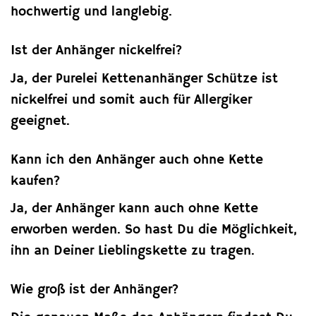
hochwertig und langlebig.
Ist der Anhänger nickelfrei?
Ja, der Purelei Kettenanhänger Schütze ist
nickelfrei und somit auch für Allergiker
geeignet.
Kann ich den Anhänger auch ohne Kette
kaufen?
Ja, der Anhänger kann auch ohne Kette
erworben werden. So hast Du die Möglichkeit,
ihn an Deiner Lieblingskette zu tragen.
Wie groß ist der Anhänger?