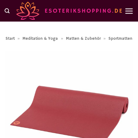
Zum
Inhalt
springen
Start
»
Meditation & Yoga
»
Matten & Zubehör
»
Sportmatten