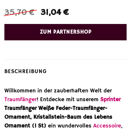
Ursprünglicher
Aktueller
35,70
€
31,04
€
Preis
Preis
war:
ist:
ZUM PARTNERSHOP
35,70 €
31,04 €.
BESCHREIBUNG
Willkommen in der zauberhaften Welt der
Traumfänger
! Entdecke mit unserem
Sprinter
Traumfänger Weiße Feder-Traumfänger-
Ornament, Kristallstein-Baum des Lebens
Ornament (1 St)
ein wundervolles
Accessoire
,