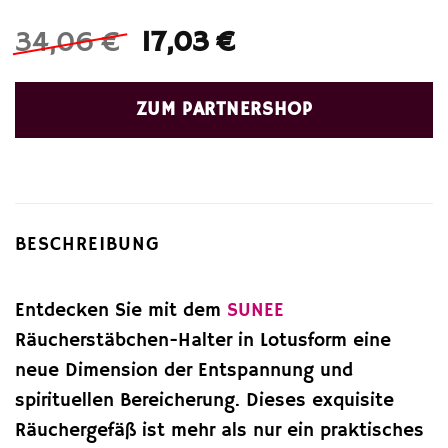
Ursprünglicher
Aktueller
34,06
€
17,03
€
Preis
Preis
war:
ist:
ZUM PARTNERSHOP
34,06 €
17,03 €.
BESCHREIBUNG
Entdecken Sie mit dem
SUNEE
Räucherstäbchen-Halter in Lotusform eine
neue Dimension der Entspannung und
spirituellen Bereicherung. Dieses exquisite
Räuchergefäß ist mehr als nur ein praktisches