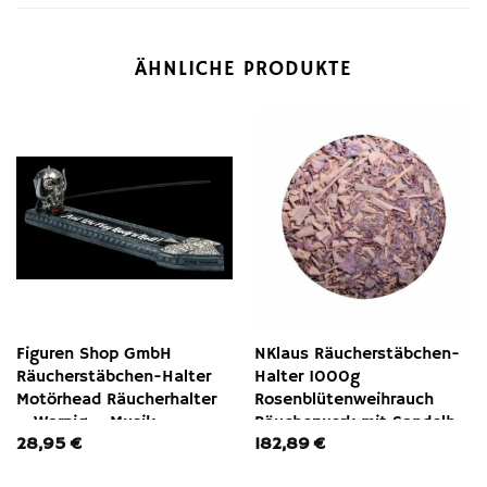
ÄHNLICHE PRODUKTE
Figuren Shop GmbH
NKlaus Räucherstäbchen-
Räucherstäbchen-Halter
Halter 1000g
Motörhead Räucherhalter
Rosenblütenweihrauch
– Warpig – Musik
Räucherwerk mit Sandelh,
28,95
€
182,89
€
Merchandise
Räucherwerk
Räucherstäbchen