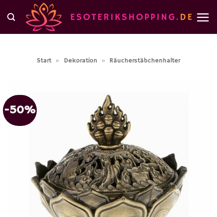
Zum
Inhalt
springen
Start
»
Dekoration
»
Räucherstäbchenhalter
-50%