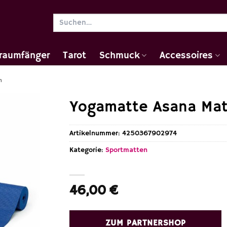
Suchen
nach:
raumfänger
Tarot
Schmuck
Accessoires
n
Yogamatte Asana Mat
Artikelnummer:
4250367902974
Kategorie:
Sportmatten
46,00
€
ZUM PARTNERSHOP