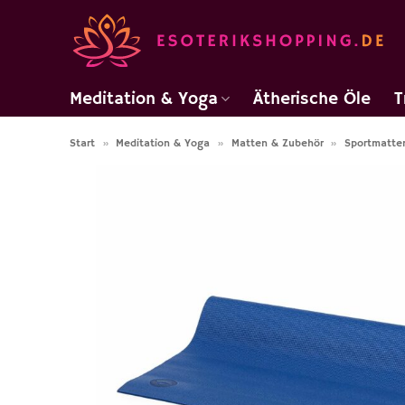
Zum
Inhalt
springen
Meditation & Yoga
Ätherische Öle
T
Start
»
Meditation & Yoga
»
Matten & Zubehör
»
Sportmatte