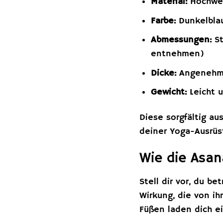
Material:
Hochwert
Farbe:
Dunkelbla
Abmessungen:
St
entnehmen)
Dicke:
Angenehme
Gewicht:
Leicht u
Diese sorgfältig a
deiner Yoga-Ausrüs
Wie die Asan
Stell dir vor, du b
Wirkung, die von ih
Füßen laden dich ei