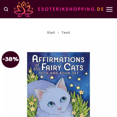
Zum
Inhalt
springen
Start
»
Tarot
-38%