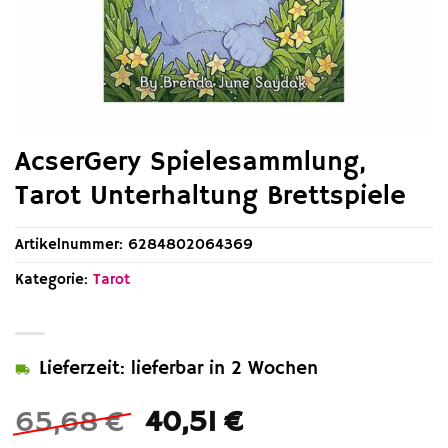
AcserGery Spielesammlung,
Tarot Unterhaltung Brettspiele
Artikelnummer:
6284802064369
Kategorie:
Tarot
Lieferzeit: lieferbar in 2 Wochen
Ursprünglicher
Aktueller
65,68
€
40,51
€