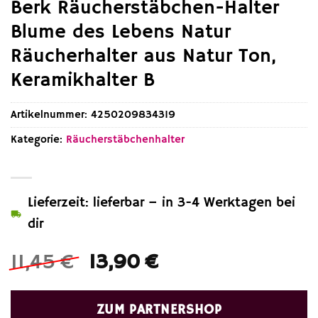
Berk Räucherstäbchen-Halter
Blume des Lebens Natur
Räucherhalter aus Natur Ton,
Keramikhalter B
Artikelnummer:
4250209834319
Kategorie:
Räucherstäbchenhalter
Lieferzeit: lieferbar – in 3-4 Werktagen bei
dir
Ursprünglicher
Aktueller
11,45
€
13,90
€
Preis
Preis
war:
ist:
ZUM PARTNERSHOP