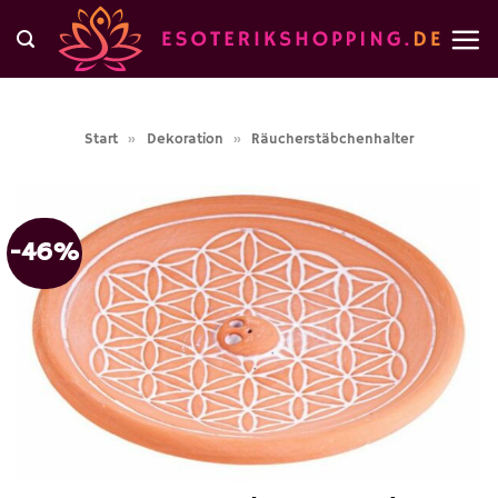
Zum
Inhalt
springen
Start
»
Dekoration
»
Räucherstäbchenhalter
-46%