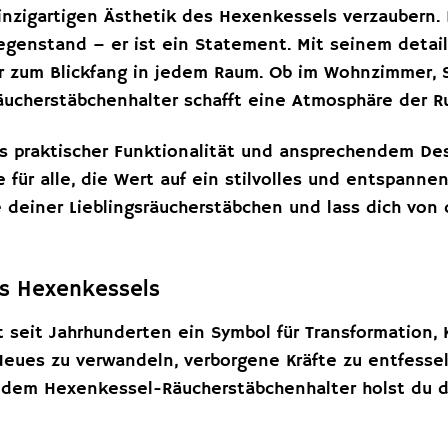
inzigartigen Ästhetik des Hexenkessels verzaubern. 
egenstand – er ist ein Statement. Mit seinem detai
er zum Blickfang in jedem Raum. Ob im Wohnzimmer, 
ucherstäbchenhalter schafft eine Atmosphäre der R
s praktischer Funktionalität und ansprechendem De
 für alle, die Wert auf ein stilvolles und entspann
 deiner Lieblingsräucherstäbchen und lass dich von
es Hexenkessels
 seit Jahrhunderten ein Symbol für Transformation, K
n Neues zu verwandeln, verborgene Kräfte zu entfess
 dem Hexenkessel-Räucherstäbchenhalter holst du dir