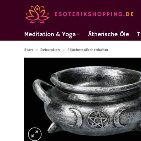
Zum
Inhalt
springen
Meditation & Yoga
Ätherische Öle
T
Start
»
Dekoration
»
Räucherstäbchenhalter