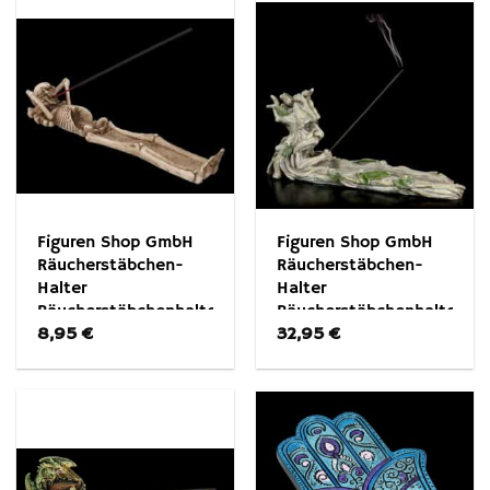
Figuren Shop GmbH
Figuren Shop GmbH
Räucherstäbchen-
Räucherstäbchen-
Halter
Halter
Räucherstäbchenhalter
Räucherstäbchenhalter
8,95
€
32,95
€
– Chillendes Skelett –
– Greenman Baum –
Fantasy Gothic
Fantasy Räucherhalter
Dekoration