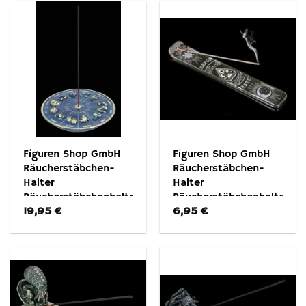
Figuren Shop GmbH
Figuren Shop GmbH
Räucherstäbchen-
Räucherstäbchen-
Halter
Halter
Räucherstäbchenhalter
Räucherstäbchenhalter
19,95
€
6,95
€
– Tierkreiszeichen gold
– Witchboard –
– Sternzeichen
Fantasy Dekoration
Dekoration Fantasy