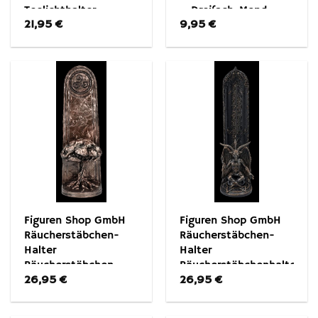
Teelichthalter –
– Dreifach-Mond
21,95
€
9,95
€
Greenman Wildwood
Pentagramm –
– Fantasy Dekoration
Fantasy Dekoration
Figuren Shop GmbH
Figuren Shop GmbH
Räucherstäbchen-
Räucherstäbchen-
Halter
Halter
Räucherstäbchen-
Räucherstäbchenhalter
26,95
€
26,95
€
Halter – Lebensbaum
– Baphomet’s Essence
– Nemesis Now –
– Nemesis Now –
Fantasy Dekoration
Gothic Dekoration