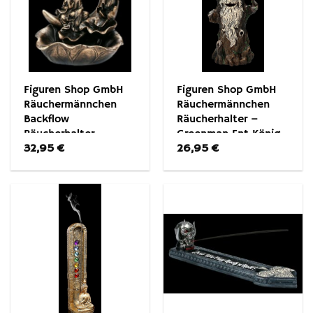
Figuren Shop GmbH
Figuren Shop GmbH
Räuchermännchen
Räuchermännchen
Backflow
Räucherhalter –
Räucherhalter –
Greenman Ent König
32,95
€
26,95
€
Buddha in Halbmond
– Fantasy Dekoration
– Fantasy Dekoration