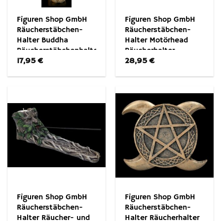
Figuren Shop GmbH
Figuren Shop GmbH
Räucherstäbchen-
Räucherstäbchen-
Halter Buddha
Halter Motörhead
Räucherstäbchenhalter
Räucherhalter –
17,95
€
28,95
€
– Ascending Chakras –
Warpig – Musik
Fantasy
Merchandise
Räucherstäbchen
Figuren Shop GmbH
Figuren Shop GmbH
Räucherstäbchen-
Räucherstäbchen-
Halter Räucher- und
Halter Räucherhalter