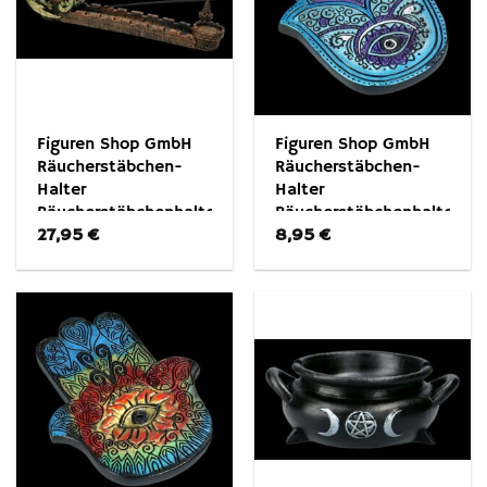
Figuren Shop GmbH
Figuren Shop GmbH
Räucherstäbchen-
Räucherstäbchen-
Halter
Halter
Räucherstäbchenhalter
Räucherstäbchenhalter
27,95
€
8,95
€
– Grüner Drache auf
– Hamsa Gelassenheit
Burg – Fantasy
– Fatimas Hand
Dekoration
Dekoration