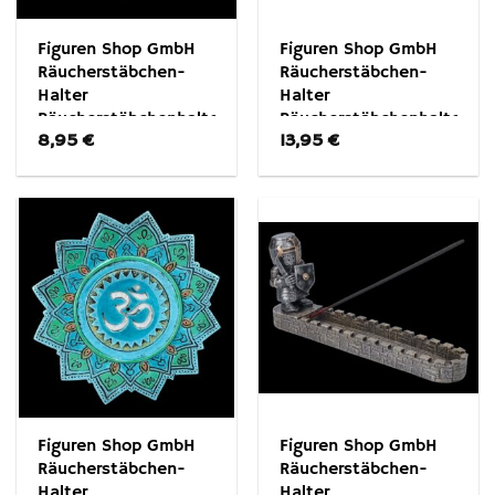
Figuren Shop GmbH
Figuren Shop GmbH
Räucherstäbchen-
Räucherstäbchen-
Halter
Halter
Räucherstäbchenhalter
Räucherstäbchenhalter
8,95
€
13,95
€
– Hamsa Stärke –
– Hexenkessel –
Fatimas Hand
Fantasy Dekoration
Dekoration
Figuren Shop GmbH
Figuren Shop GmbH
Räucherstäbchen-
Räucherstäbchen-
Halter
Halter