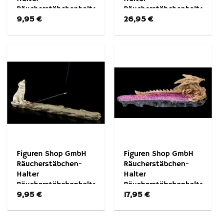
Räucherstäbchenhalter
Räucherstäbchenhalter
9,95
€
26,95
€
– Om Symbol –
– Ritter Sir Scentalot
Dekoration
– Mittelalter
Dekoration
Figuren Shop GmbH
Figuren Shop GmbH
Räucherstäbchen-
Räucherstäbchen-
Halter
Halter
Räucherstäbchenhalter
Räucherstäbchenhalter
9,95
€
17,95
€
– Ruf des Wolfes –
– Skelett Drache –
Willow Hall Fantasy
Fantasy Räucherhalter
Deko