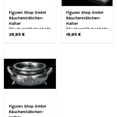
Figuren Shop GmbH
Figuren Shop GmbH
Räucherstäbchen-
Räucherstäbchen-
Halter
Halter
Räucherstäbchenhalter
Räucherstäbchenhalter
26,95
€
19,95
€
Ritter – Mittelalter
Skelett – Kerzenhalter
Dekoration
– Gothic Dekoration
Figuren Shop GmbH
Räucherstäbchen-