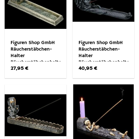
Figuren Shop GmbH
Figuren Shop GmbH
Räucherstäbchen-
Räucherstäbchen-
Halter
Halter
Räucherstäbchenhalter
Räucherstäbchenhalter
27,95
€
40,95
€
Cthulhu – Fantasy
Medusa – Fantasy
Gothic Dekoration
Gothic Dekoration