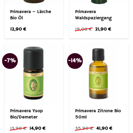
Primavera – Lärche
Primavera
Bio Öl
Waldspaziergang
Ursprünglicher
Aktueller
12,90
€
19,00
€
21,90
€
Preis
Preis
war:
ist:
19,00 €
21,90 €.
-7%
-14%
Primavera Ysop
Primavera Zitrone Bio
Bio/Demeter
50ml
Ursprünglicher
Aktueller
Ursprünglicher
Aktueller
13,90
€
14,90
€
35,90
€
41,90
€
Preis
Preis
Preis
Preis