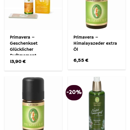
Primavera –
Primavera –
Geschenkset
Himalayazeder extra
Glücklicher
Öl
Duftmoment
6,55
€
13,90
€
-20%