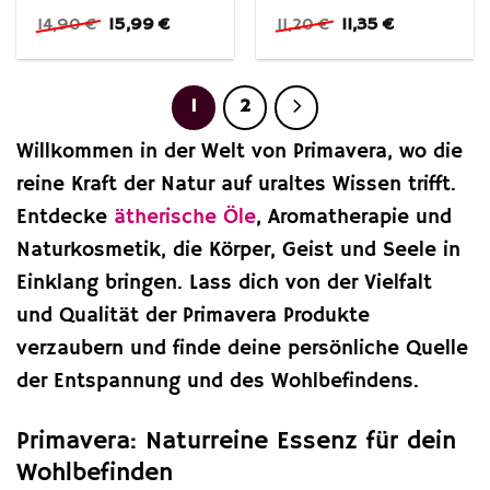
Ursprünglicher
Aktueller
Ursprünglicher
Aktueller
14,90
€
15,99
€
11,20
€
11,35
€
Preis
Preis
Preis
Preis
war:
ist:
war:
ist:
14,90 €
15,99 €.
11,20 €
11,35 €.
1
2
Willkommen in der Welt von Primavera, wo die
reine Kraft der Natur auf uraltes Wissen trifft.
Entdecke
ätherische Öle
, Aromatherapie und
Naturkosmetik, die Körper, Geist und Seele in
Einklang bringen. Lass dich von der Vielfalt
und Qualität der Primavera Produkte
verzaubern und finde deine persönliche Quelle
der Entspannung und des Wohlbefindens.
Primavera: Naturreine Essenz für dein
Wohlbefinden