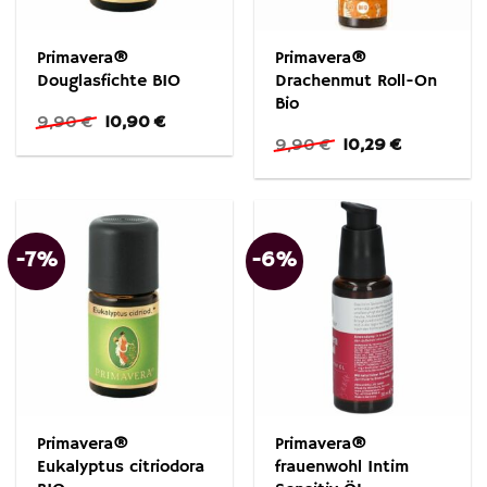
Primavera®
Primavera®
Douglasfichte BIO
Drachenmut Roll-On
Bio
Ursprünglicher
Aktueller
9,90
€
10,90
€
Preis
Preis
Ursprünglicher
Aktueller
9,90
€
10,29
€
war:
ist:
Preis
Preis
9,90 €
10,90 €.
war:
ist:
9,90 €
10,29 €.
-7%
-6%
Primavera®
Primavera®
Eukalyptus citriodora
frauenwohl Intim