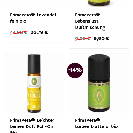
Primavera® Lavendel
Primavera®
fein bio
Lebenslust
Duftmischung
Ursprünglicher
Aktueller
44,90
€
35,79
€
Preis
Preis
Ursprünglicher
Aktueller
9,90
€
9,90
€
war:
ist:
Preis
Preis
44,90 €
35,79 €.
war:
ist:
9,90 €
9,90 €.
-14%
Primavera® Leichter
Primavera®
Lernen Duft Roll-On
Lorbeerblätteröl bio
Bio