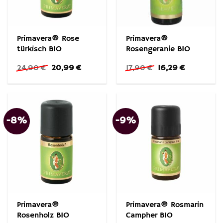
Primavera® Rose
Primavera®
türkisch BIO
Rosengeranie BIO
Ursprünglicher
Aktueller
Ursprünglicher
Aktueller
24,90
€
20,99
€
17,90
€
16,29
€
Preis
Preis
Preis
Preis
war:
ist:
war:
ist:
24,90 €
20,99 €.
17,90 €
16,29 €.
-8%
-9%
Primavera®
Primavera® Rosmarin
Rosenholz BIO
Campher BIO