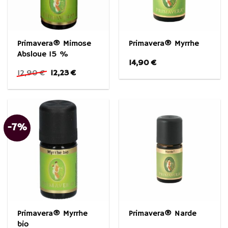
Primavera® Mimose
Primavera® Myrrhe
Absloue 15 %
14,90
€
Ursprünglicher
Aktueller
12,90
€
12,23
€
Preis
Preis
war:
ist:
12,90 €
12,23 €.
-7%
Primavera® Myrrhe
Primavera® Narde
bio