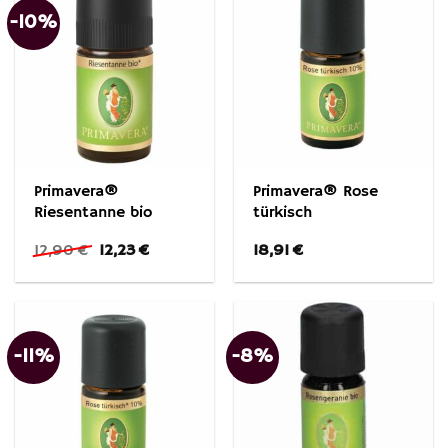
-10%
Primavera®
Primavera® Rose
Riesentanne bio
türkisch
Ursprünglicher
Aktueller
12,90
€
12,23
€
18,91
€
Preis
Preis
war:
ist:
12,90 €
12,23 €.
-11%
-8%