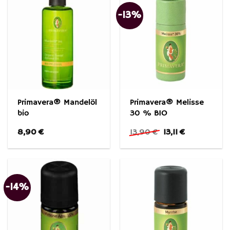
-13%
Primavera® Mandelöl
Primavera® Melisse
bio
30 % BIO
Ursprünglicher
Aktueller
8,90
€
13,90
€
13,11
€
Preis
Preis
war:
ist:
13,90 €
13,11 €.
-14%