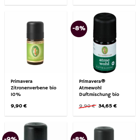
war:
ist:
war:
ist:
13,90 €
14,90 €.
35,90 €
41,90 €.
-8%
Primavera
Primavera®
Zitronenverbene bio
Atmewohl
10%
Duftmischung bio
Ursprünglicher
Aktueller
9,90
€
9,90
€
34,65
€
Preis
Preis
war:
ist:
9,90 €
34,65 €.
-9%
-8%