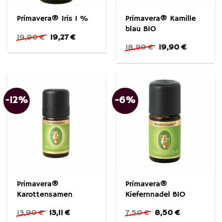
Primavera® Kamille
Primavera® Iris 1 %
blau BIO
Ursprünglicher
Aktueller
19,90
€
19,27
€
Preis
Preis
Ursprünglicher
Aktueller
18,90
€
19,90
€
war:
ist:
Preis
Preis
19,90 €
19,27 €.
war:
ist:
18,90 €
19,90 €.
-12%
-6%
Primavera®
Primavera®
Karottensamen
Kiefernnadel BIO
Ursprünglicher
Aktueller
Ursprünglicher
Aktueller
13,90
€
13,11
€
7,50
€
8,50
€
Preis
Preis
Preis
Preis