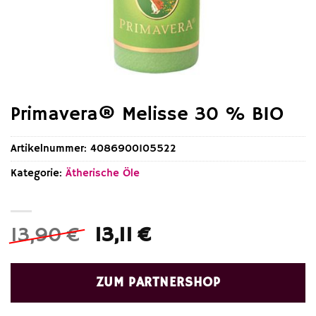
Primavera® Melisse 30 % BIO
Artikelnummer:
4086900105522
Kategorie:
Ätherische Öle
Ursprünglicher
Aktueller
13,90
€
13,11
€
Preis
Preis
war:
ist:
ZUM PARTNERSHOP
13,90 €
13,11 €.