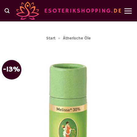
Zum
Inhalt
springen
Start
»
Ätherische Öle
-13%