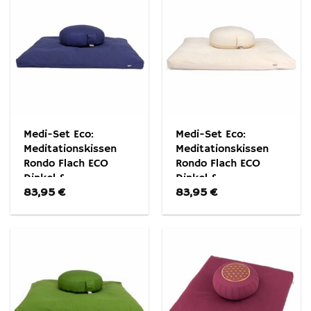
Medi-Set Eco:
Medi-Set Eco:
Meditationskissen
Meditationskissen
Rondo Flach ECO
Rondo Flach ECO
Dinkel &
Dinkel &
83,95
€
83,95
€
Meditationsmatte
Meditationsmatte
Zabuton ECO
Zabuton ECO Natur
Dunkelblau