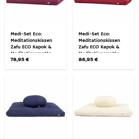
Medi-Set Eco:
Medi-Set Eco:
Meditationskissen
Meditationskissen
Zafu ECO Kapok &
Zafu ECO Kapok &
Meditationsmatte
Meditationsmatte
78,95
€
86,95
€
Zabuton ECO
Zabuton ECO
Aubergine
Bordeaux