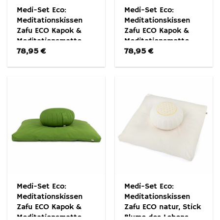
Medi-Set Eco:
Medi-Set Eco:
Meditationskissen
Meditationskissen
Zafu ECO Kapok &
Zafu ECO Kapok &
Meditationsmatte
Meditationsmatte
78,95
€
78,95
€
Zabuton ECO
Zabuton ECO Natur
Dunkelblau
Medi-Set Eco:
Medi-Set Eco:
Meditationskissen
Meditationskissen
Zafu ECO Kapok &
Zafu ECO natur, Stick
Meditationsmatte
Blume des Lebens,