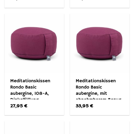
Meditationskissen
Meditationskissen
Rondo Basic
Rondo Basic
aubergine, 108-A,
aubergine, mit
Dinkelfüllung
abnehmbarem Bezug
27,95
€
33,95
€
128-A Kapok