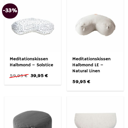
-33%
Meditationskissen
Meditationskissen
Halbmond – Solstice
Halbmond LE –
Natural Linen
Ursprünglicher
Aktueller
59,95
€
39,95
€
Preis
Preis
59,95
€
war:
ist:
59,95 €
39,95 €.