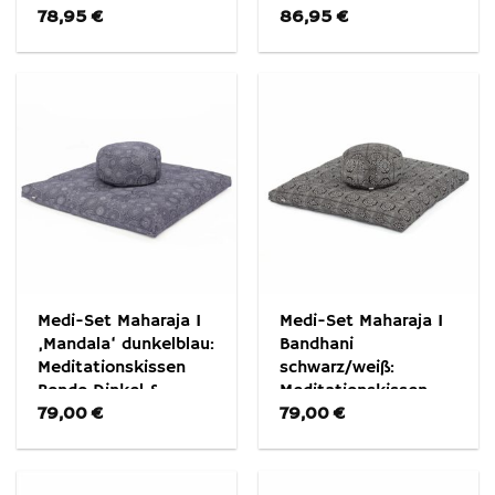
78,95
€
86,95
€
Zabuton ECO Olivgrün
Dinkel & Zabuton
ECO
Medi-Set Maharaja I
Medi-Set Maharaja I
‚Mandala‘ dunkelblau:
Bandhani
Meditationskissen
schwarz/weiß:
Rondo Dinkel &
Meditationskissen
79,00
€
79,00
€
Meditationsmatte
Rondo Dinkel &
Zabuton
Meditationsmatte
Zabuton