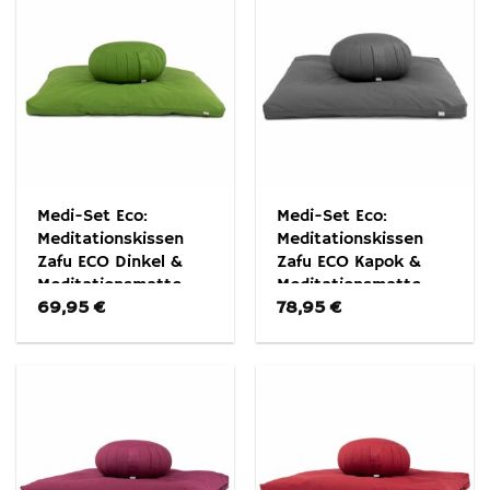
Medi-Set Eco:
Medi-Set Eco:
Meditationskissen
Meditationskissen
Zafu ECO Dinkel &
Zafu ECO Kapok &
Meditationsmatte
Meditationsmatte
69,95
€
78,95
€
Zabuton ECO Olivgrün
Zabuton ECO
Anthrazit