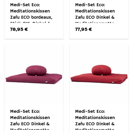
Medi-Set Eco:
Medi-Set Eco:
Meditationskissen
Meditationskissen
Zafu ECO bordeaux,
Zafu ECO Dinkel &
Stick OM, Dinkel &
Meditationsmatte
78,95
€
77,95
€
Meditationsmatte
Zabuton ECO
Zabuton ECO
Anthrazit
Medi-Set Eco:
Medi-Set Eco:
Meditationskissen
Meditationskissen
Zafu ECO Dinkel &
Zafu ECO Dinkel &
Meditationsmatte
Meditationsmatte