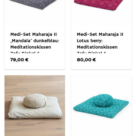
Medi-Set Maharaja II
Medi-Set Maharaja II
‚Mandala‘ dunkelblau:
Lotus berry:
Meditationskissen
Meditationskissen
Zafu Dinkel &
Zafu Dinkel &
79,00
€
80,00
€
Meditationsmatte
Meditationsmatte
Zabuton
Zabuton