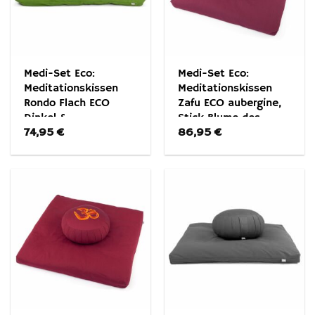
Medi-Set Eco:
Medi-Set Eco:
Meditationskissen
Meditationskissen
Rondo Flach ECO
Zafu ECO aubergine,
Dinkel &
Stick Blume des
74,95
€
86,95
€
Meditationsmatte
Lebens, Dinkel &
Zabuton ECO Olivgrün
Zabuton ECO