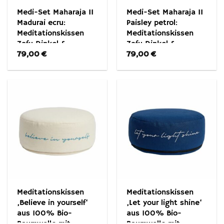
Medi-Set Maharaja II
Medi-Set Maharaja II
Madurai ecru:
Paisley petrol:
Meditationskissen
Meditationskissen
Zafu Dinkel &
Zafu Dinkel &
79,00
€
79,00
€
Meditationsmatte
Meditationsmatte
Zabuton
Zabuton
Meditationskissen
Meditationskissen
‚Believe in yourself‘
‚Let your light shine‘
aus 100% Bio-
aus 100% Bio-
Baumwolle mit
Baumwolle mit