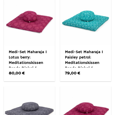
Medi-Set Maharaja I
Medi-Set Maharaja I
Lotus berry:
Paisley petrol:
Meditationskissen
Meditationskissen
Rondo Dinkel &
Rondo Dinkel &
80,00
€
79,00
€
Meditationsmatte
Meditationsmatte
Zabuton
Zabuton