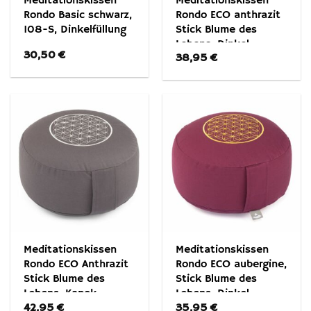
Meditationskissen
Meditationskissen
Rondo Basic schwarz,
Rondo ECO anthrazit
108-S, Dinkelfüllung
Stick Blume des
Lebens, Dinkel
30,50
€
38,95
€
Meditationskissen
Meditationskissen
Rondo ECO Anthrazit
Rondo ECO aubergine,
Stick Blume des
Stick Blume des
Lebens, Kapok
Lebens, Dinkel
42,95
€
35,95
€