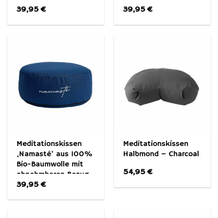
39,95
€
39,95
€
abnehmbaren Bezug
abnehmbaren Bezug
Meditationskissen
Meditationskissen
‚Namasté‘ aus 100%
Halbmond – Charcoal
Bio-Baumwolle mit
54,95
€
abnehmbaren Bezug
39,95
€