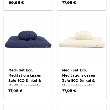
69,95
€
77,95
€
Zabuton ECO
Zabuton ECO
Aubergine
Bordeaux
Medi-Set Eco:
Medi-Set Eco:
Meditationskissen
Meditationskissen
Zafu ECO Dinkel &
Zafu ECO Dinkel &
Meditationsmatte
Meditationsmatte
77,95
€
77,95
€
Zabuton ECO
Zabuton ECO Natur
Dunkelblau