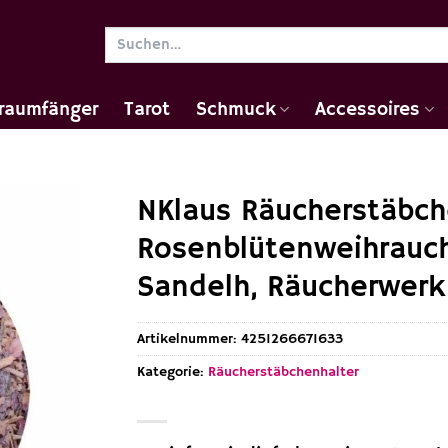
Suchen
nach:
raumfänger
Tarot
Schmuck
Accessoires
NKlaus Räucherstäbch
Rosenblütenweihrauc
Sandelh, Räucherwerk
Artikelnummer:
4251266671633
Kategorie:
Räucherstäbchenhalter