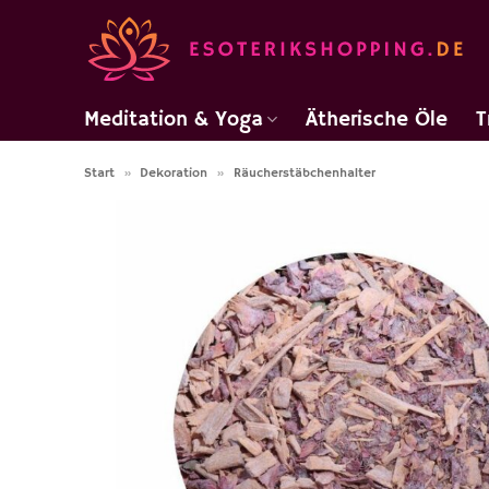
Zum
Inhalt
springen
Meditation & Yoga
Ätherische Öle
T
Start
»
Dekoration
»
Räucherstäbchenhalter