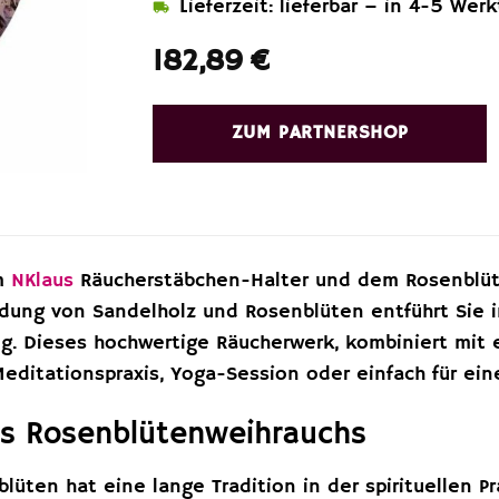
Lieferzeit: lieferbar – in 4-5 Wer
182,89
€
ZUM PARTNERSHOP
em
NKlaus
Räucherstäbchen-Halter und dem Rosenblüte
dung von Sandelholz und Rosenblüten entführt Sie 
ng. Dieses hochwertige Räucherwerk, kombiniert mit e
Meditationspraxis, Yoga-Session oder einfach für ei
es Rosenblütenweihrauchs
lüten hat eine lange Tradition in der spirituellen Pra