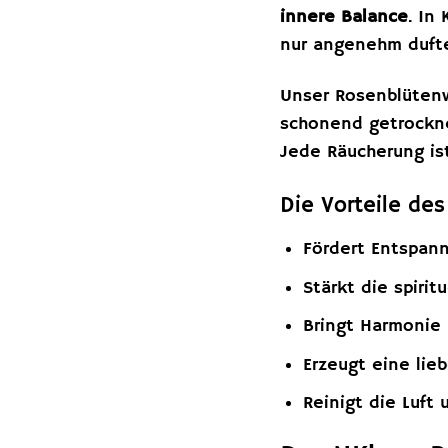
innere Balance
. In
nur angenehm dufte
Unser Rosenblütenw
schonend getrockne
Jede Räucherung ist
Die Vorteile de
Fördert Entspan
Stärkt die spirit
Bringt Harmonie
Erzeugt eine lie
Reinigt die Luft