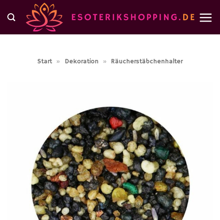
Zum
Inhalt
springen
Start
»
Dekoration
»
Räucherstäbchenhalter