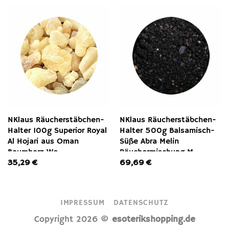
NKlaus Räucherstäbchen-
NKlaus Räucherstäbchen-
Halter 100g Superior Royal
Halter 500g Balsamisch-
Al Hojari aus Oman
Süße Abra Melin
Baumharz We,
Räuchermischung M,
35,29
€
69,69
€
Räucherwerk
Räucherwerk
IMPRESSUM
DATENSCHUTZ
Copyright 2026 ©
esoterikshopping.de