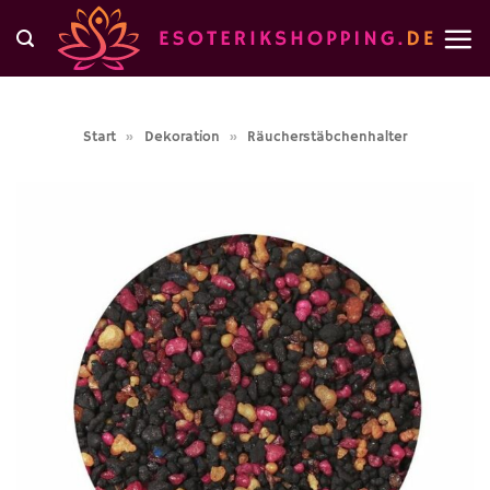
Zum
Inhalt
springen
Start
»
Dekoration
»
Räucherstäbchenhalter