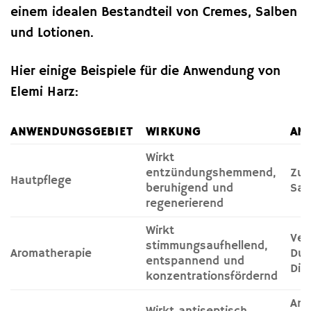
einem idealen Bestandteil von Cremes, Salben
und Lotionen.
Hier einige Beispiele für die Anwendung von
Elemi Harz:
ANWENDUNGSGEBIET
WIRKUNG
AN
Wirkt
entzündungshemmend,
Zug
Hautpflege
beruhigend und
Sal
regenerierend
Wirkt
Ver
stimmungsaufhellend,
Aromatherapie
Duf
entspannend und
Dif
konzentrationsfördernd
Anw