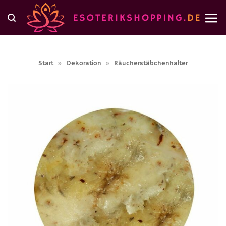
Zum
Inhalt
springen
Start
»
Dekoration
»
Räucherstäbchenhalter