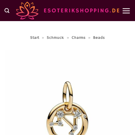
Zum
Inhalt
springen
Start
»
Schmuck
»
Charms
»
Beads