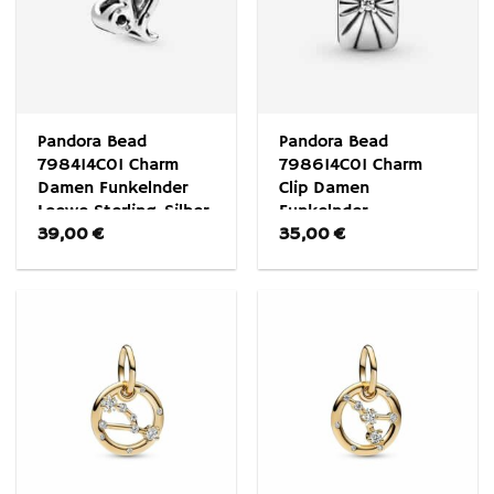
Pandora Bead
Pandora Bead
798414C01 Charm
798614C01 Charm
Damen Funkelnder
Clip Damen
Loewe Sterling-Silber
Funkelnder
39,00
€
35,00
€
Sonnenstrahl
Sterling-Silber