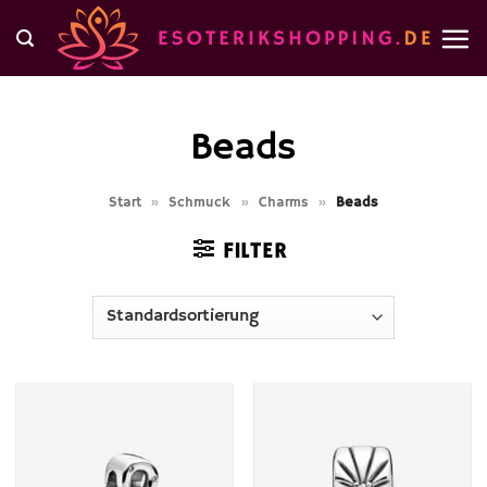
Zum
Inhalt
springen
Beads
Start
»
Schmuck
»
Charms
»
Beads
FILTER