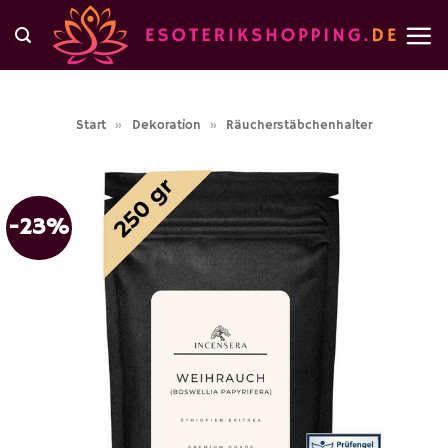
Zum
Inhalt
springen
Start
»
Dekoration
»
Räucherstäbchenhalter
-23%