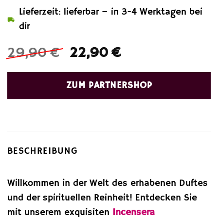
Lieferzeit: lieferbar – in 3-4 Werktagen bei
dir
Ursprünglicher
Aktueller
29,90
€
22,90
€
Preis
Preis
war:
ist:
ZUM PARTNERSHOP
29,90 €
22,90 €.
BESCHREIBUNG
Willkommen in der Welt des erhabenen Duftes
und der spirituellen Reinheit! Entdecken Sie
mit unserem exquisiten
Incensera