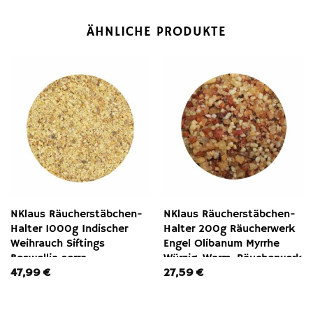
ÄHNLICHE PRODUKTE
NKlaus Räucherstäbchen-
NKlaus Räucherstäbchen-
Halter 1000g Indischer
Halter 200g Räucherwerk
Weihrauch Siftings
Engel Olibanum Myrrhe
Boswellia serra
Würzig-Warm, Räucherwerk
47,99
€
27,59
€