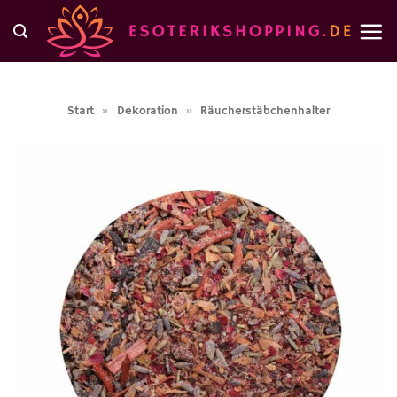
Zum
Inhalt
springen
Start
»
Dekoration
»
Räucherstäbchenhalter