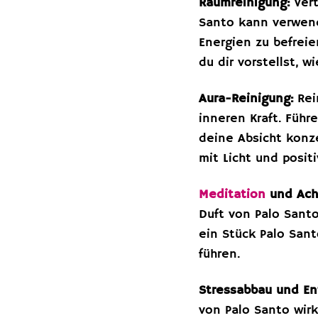
Raumreinigung:
Vert
Santo kann verwen
Energien zu befrei
du dir vorstellst, 
Aura-Reinigung:
Rei
inneren Kraft. Führ
deine Absicht konze
mit Licht und positi
Meditation
und Ach
Duft von Palo Sant
ein Stück Palo San
führen.
Stressabbau und E
von Palo Santo wir