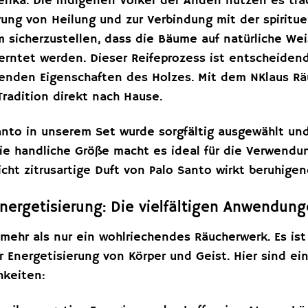
erika. Die indigenen Völker der Anden nutzen es tra
rung von Heilung und zur Verbindung mit der spiritue
um sicherzustellen, dass die Bäume auf natürliche W
eerntet werden. Dieser Reifeprozess ist entscheidend
lenden Eigenschaften des Holzes. Mit dem NKlaus Räu
Tradition direkt nach Hause.
anto in unserem Set wurde sorgfältig ausgewählt un
ie handliche Größe macht es ideal für die Verwendun
cht zitrusartige Duft von Palo Santo wirkt beruhige
nergetisierung: Die vielfältigen Anwendun
 mehr als nur ein wohlriechendes Räucherwerk. Es ist
Energetisierung von Körper und Geist. Hier sind eini
keiten: