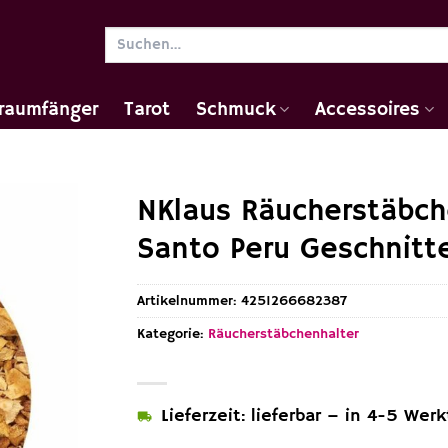
Suchen
nach:
raumfänger
Tarot
Schmuck
Accessoires
NKlaus Räucherstäbch
Santo Peru Geschnitte
Artikelnummer:
4251266682387
Kategorie:
Räucherstäbchenhalter
Lieferzeit: lieferbar – in 4-5 Wer