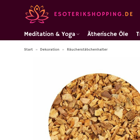
Zum
Inhalt
springen
Meditation & Yoga
Ätherische Öle
T
Start
»
Dekoration
»
Räucherstäbchenhalter