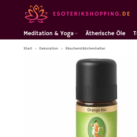
Zum
Inhalt
springen
Meditation & Yoga
Ätherische Öle
T
Start
»
Dekoration
»
Räucherstäbchenhalter