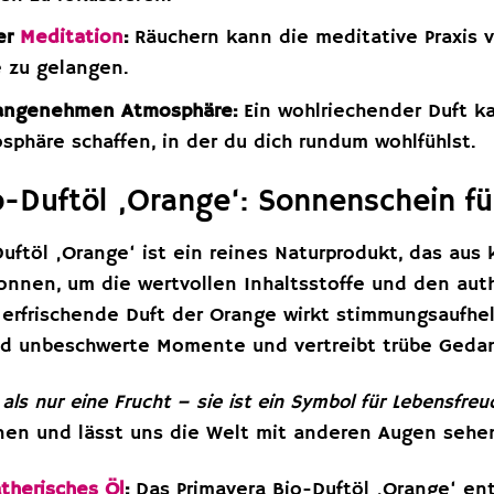
er
Meditation
:
Räuchern kann die meditative Praxis v
 zu gelangen.
 angenehmen Atmosphäre:
Ein wohlriechender Duft k
phäre schaffen, in der du dich rundum wohlfühlst.
o-Duftöl ‚Orange‘: Sonnenschein fü
uftöl ‚Orange‘ ist ein reines Naturprodukt, das aus
nnen, um die wertvollen Inhaltsstoffe und den aut
erfrischende Duft der Orange wirkt stimmungsaufhel
nd unbeschwerte Momente und vertreibt trübe Geda
 als nur eine Frucht – sie ist ein Symbol für Lebensfr
onen und lässt uns die Welt mit anderen Augen sehe
ätherisches Öl
:
Das Primavera Bio-Duftöl ‚Orange‘ enth